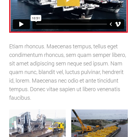
Etiam rhoncus. Maecenas tempus, tellus eget
condimentum rhoncus, sem quam semper libero,
sit amet adipiscing sem neque sed ipsum. Nam
quam nunc, blandit vel, luctus pulvinar, hendrerit
id, lorem. Maecenas nec odio et ante tincidunt
tempus. Donec vitae sapien ut libero venenatis
faucibus.